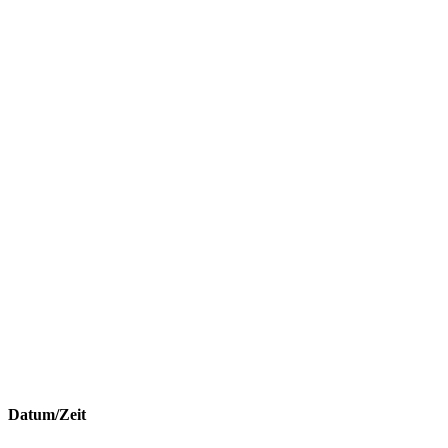
Datum/Zeit
Date(s) - 30. April 2023