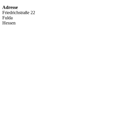
Adresse
Friedrichstraße 22
Fulda
Hessen
36037
Deutschland
Kommende Veranstaltungen
Keine Veranstaltungen an diesem Ort
Kategorien:
Probenplan
Verwandte Beiträge