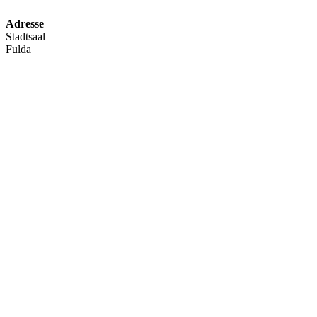
Adresse
Stadtsaal
Fulda
Deutschland
Kommende Veranstaltungen
Konzert "Jubiläums-Gala"
- 26. September 2026 - 19:30
Jubiläums-Matinee
- 27. September 2026 - 11:00
Kategorien:
Probenplan
Verwandte Beiträge